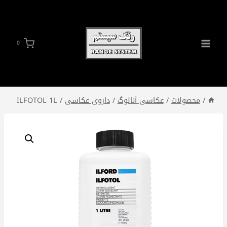
ازگشت
ه
حتوا
0
/
محصولات
/
عکاسی آنالوگ
/
داروی عکاسی
/
ILFOTOL 1L