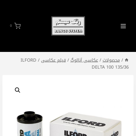
ازگشت
ه
حتوا
0
/
محصولات
/
عکاسی آنالوگ
/
فیلم عکاسی
/
ILFORD
DELTA 100 135/36