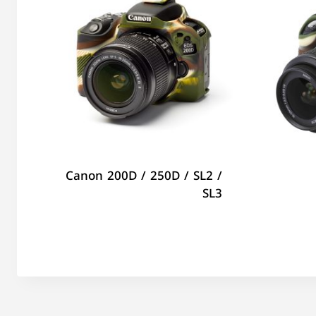
Canon 200D / 250D / SL2 /
SL3