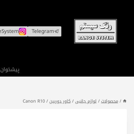
ازگشت
ه
حتوا
eSystem
Telegram
پیشخوان
/
محصولات
/
لوازم جانبی
/
کاور دوربین
/
Canon R10