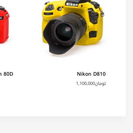
n 80D
Nikon D810
تومان
1,100,000