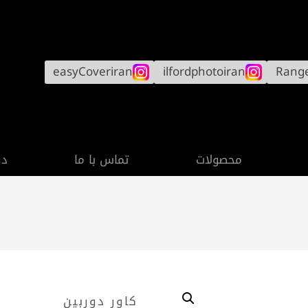
easyCoveriran
ilfordphotoiran
Rang
محصولات
تماس با ما
در
کاور دوربین