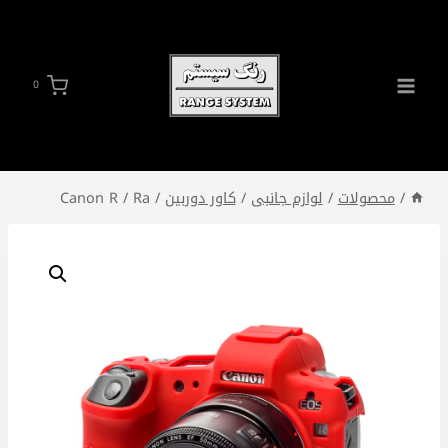
ازگشت
ه
حتوا
0
/
محصولات
/
لوازم جانبی
/
کاور دوربین
/
Canon R / Ra