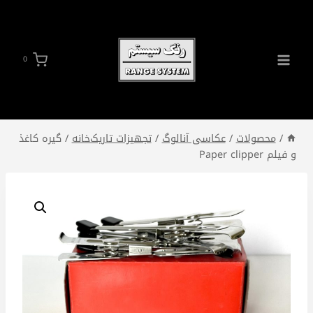
ازگشت
ه
حتوا
0
/
محصولات
/
عکاسی آنالوگ
/
تجهیزات تاریک‌خانه
/
گیره کاغذ
و فیلم Paper clipper