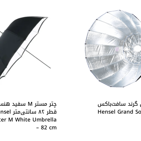
گرند سافت‌باکس
چتر مستر M سفید ه
Hensel Grand So
قطر ۸۲ سانتی‌م
er M White Umbrella
– 82 cm