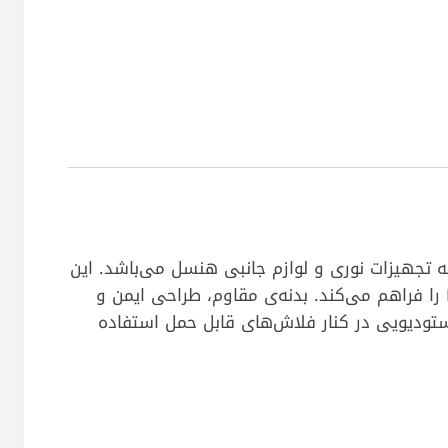
ی کاربردی برای اتصال فلاش‌های اکسترنال (Speedlight) به تجهیزات نوری و لوازم جانبی هنسل می‌باشد. این
آداپتور امکان نصب فلاش‌های قابل‌حمل بر روی سافت‌باکس‌ها، رفلکتورها، بیوتی‌دیش‌ها و دیگر تجهیزات مانت EH را فراهم می‌کند. بدنه‌ی مقاوم، طراحی ایمن و
 استودیویی در کنار فلاش‌های قابل حمل استفاده