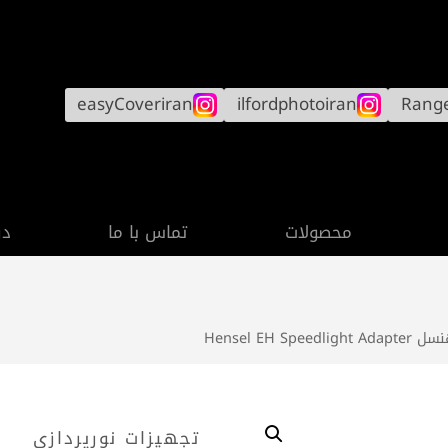
easyCoveriran
ilfordphotoiran
Rang
محصولات
تماس با ما
در
Hensel EH
تجهیزات نورپردازی