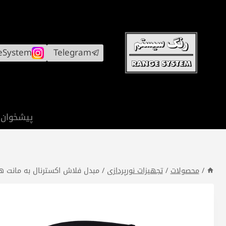
ازگشت
ه
حتوا
eSystem
Telegram
پیشخوان
/
محصولات
/
تجهیزات نورپردازی
/
مبدل فلاش اکسترنال به مانت هنسل  Speedlight Adapter