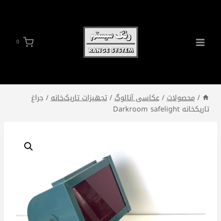
ازگشت
ه
حتوا
0
/
محصولات
/
عکاسی آنالوگ
/
تجهیزات تاریک‌خانه
/
جراغ
تاریکخانه Darkroom safelight