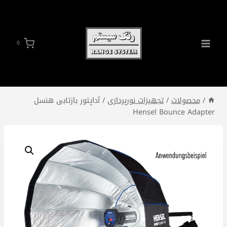
ازگشت
ه
حتوا
0
/
محصولات
/
تجهیزات نورپردازی
/
آداپتور بازتابی هنسل
Hensel Bounce Adapter