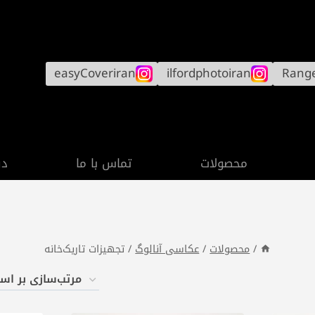
easyCoveriran
ilfordphotoiran
Rang
محصولات
تماس با ما
در
/
محصولات
/
عکاسی آنالوگ
/
تجهیزات تاریک‌خانه
سازی