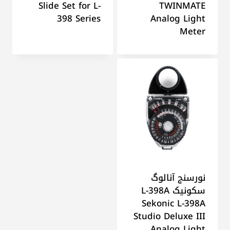
Slide Set for L-
TWINMATE
398 Series
Analog Light
Meter
نورسنج آنالوگ
سکونیک L-398A
Sekonic L-398A
Studio Deluxe III
Analog Light