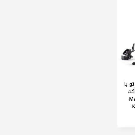
و با
اکت
Ma
K